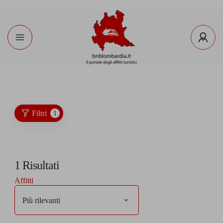
Filtri
1
1
Risultati
Affitti
Più rilevanti