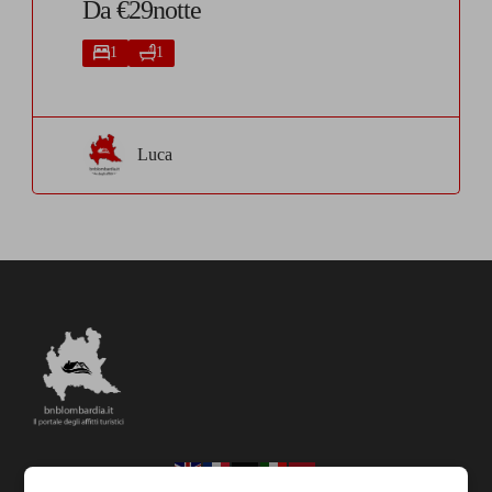
Da €29notte
1
1
Luca