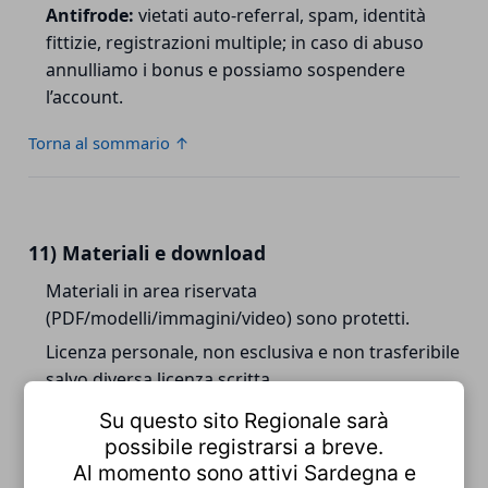
Antifrode:
vietati auto-referral, spam, identità
fittizie, registrazioni multiple; in caso di abuso
annulliamo i bonus e possiamo sospendere
l’account.
Torna al sommario ↑
11) Materiali e download
Materiali in area riservata
(PDF/modelli/immagini/video) sono protetti.
Licenza personale, non esclusiva e non trasferibile
salvo diversa licenza scritta.
Vietata riproduzione/diffusione/vendita non
Su questo sito Regionale sarà
autorizzata.
possibile registrarsi a breve.
Al momento sono attivi Sardegna e
Torna al sommario ↑