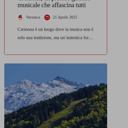
musicale che affascina tutti
Veronica
21 Aprile 2025
Cremona è un luogo dove la musica non è
solo una tradizione, ma un’autentica forma
d’identità che si respira nelle strade, nelle
botteghe e nelle piazze. Conosciuta in
tutto il mondo per la sua antica arte
liutaria, Cremona è la culla dei violini più
famosi della storia e un piccolo scrigno di
emozioni che sanno […]