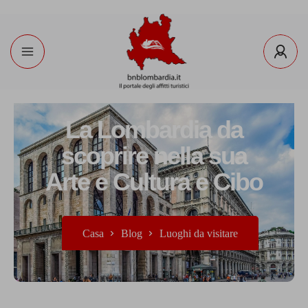
La Lombardia da
scoprire nella sua
Arte e Cultura e Cibo
Casa
Blog
Luoghi da visitare