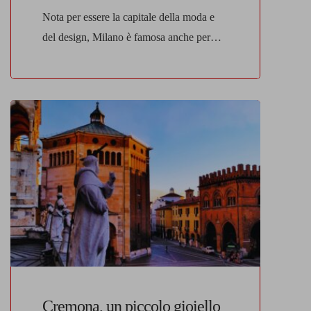
Nota per essere la capitale della moda e
del design, Milano è famosa anche per
riuscire a creare il connubio perfetto tra
storia ed innovazione. Ogni suo angolo
racconta una storia. Allo stesso tempo è
anche una metropoli che volge il suo
sguardo costantemente al futuro. Milano,
eleganza senza tempo Ogni angolo della
città racconta […]
Cremona, un piccolo gioiello