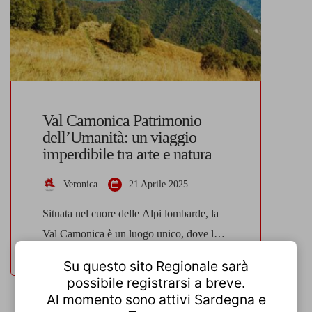
Val Camonica Patrimonio
dell’Umanità: un viaggio
imperdibile tra arte e natura
Veronica
21 Aprile 2025
Situata nel cuore delle Alpi lombarde, la
Val Camonica è un luogo unico, dove la
bellezza della natura si fonde con la storia
Su questo sito Regionale sarà
più antica dell’umanità. Questa lunga
possibile registrarsi a breve.
valle, che si estende dal Passo del Tonale
Al momento sono attivi Sardegna e