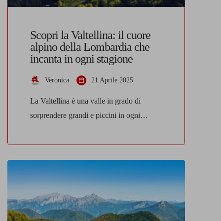
Scopri la Valtellina: il cuore
alpino della Lombardia che
incanta in ogni stagione
Veronica
21 Aprile 2025
La Valtellina è una valle in grado di
sorprendere grandi e piccini in ogni
momento dell’anno. Un territorio
autentico, dove la natura, le tradizioni e i
sapori si fondono in un equilibrio perfetto,
regalando emozioni diverse a seconda
della stagione. Una valle che cambia volto
In inverno, la Valtellina si veste
letteralmente di bianco, rivelandosi […]