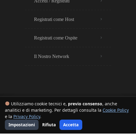
Accedi / Registrati
Registrati come Host
Registrati come Ospite
Il Nostro Network
Utilizziamo cookie tecnici e,
previo consenso
, anche
analitici e di marketing. Per dettagli consulta la
Cookie Policy
© 2025 – BNB Europe™ è un sistema con plugin proprietari. Tutti i diritti sono riservati.
e la
Privacy Policy
.
I contenuti sono tutelati da copyright e marca temporale, è vietata la copia o distribuzione non
Impostazioni
Rifiuta
Accetta
autorizzata. Realizzato da
Fibonacci Web
– P.IVA: 02045600497