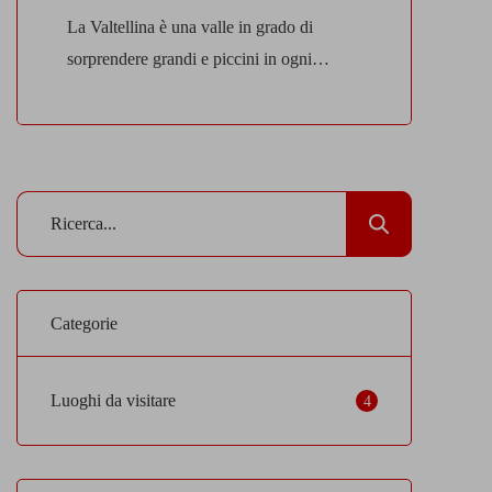
La Valtellina è una valle in grado di
sorprendere grandi e piccini in ogni
momento dell’anno. Un territorio
autentico, dove la natura, le tradizioni e i
sapori si fondono in un equilibrio perfetto,
regalando emozioni diverse a seconda
della stagione. Una valle che cambia volto
In inverno, la Valtellina si veste
letteralmente di bianco, rivelandosi […]
Categorie
Luoghi da visitare
4