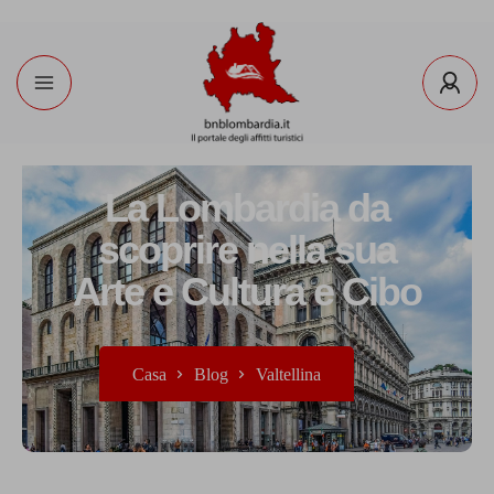
La Lombardia da
scoprire nella sua
Arte e Cultura e Cibo
Casa
Blog
Valtellina